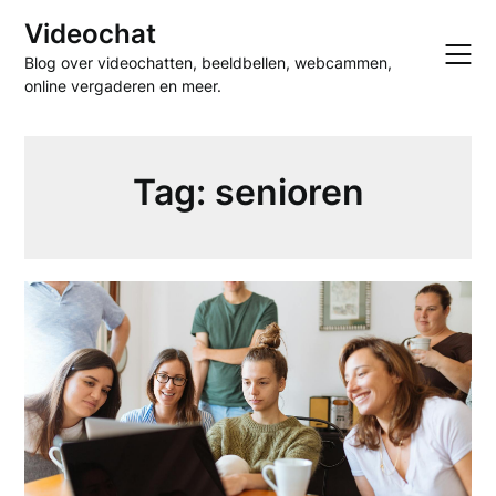
Skip
Videochat
to
Blog over videochatten, beeldbellen, webcammen,
content
online vergaderen en meer.
Tag:
senioren