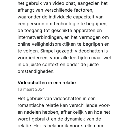
het gebruik van video chat, aangezien het
afhangt van verschillende factoren,
waaronder de individuele capaciteit van
een persoon om technologie te begrijpen,
de toegang tot geschikte apparaten en
internetverbindingen, en het vermogen om
online veiligheidspraktijken te begrijpen en
te volgen. Simpel gezegd: videochatten is
voor iedereen, voor alle leeftijden maar wel
in de juiste context en onder de juiste
omstandigheden.
Videochatten in een relatie
16 maart 2024
Het gebruik van videochatten in een
romantische relatie kan verschillende voor-
en nadelen hebben, afhankelijk van hoe het
wordt gebruikt en de dynamiek van de
relatie. Het is belangrijk voor stellen om