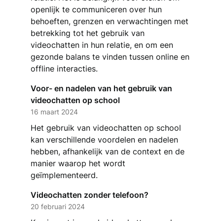
openlijk te communiceren over hun
behoeften, grenzen en verwachtingen met
betrekking tot het gebruik van
videochatten in hun relatie, en om een
gezonde balans te vinden tussen online en
offline interacties.
Voor- en nadelen van het gebruik van
videochatten op school
16 maart 2024
Het gebruik van videochatten op school
kan verschillende voordelen en nadelen
hebben, afhankelijk van de context en de
manier waarop het wordt
geïmplementeerd.
Videochatten zonder telefoon?
20 februari 2024