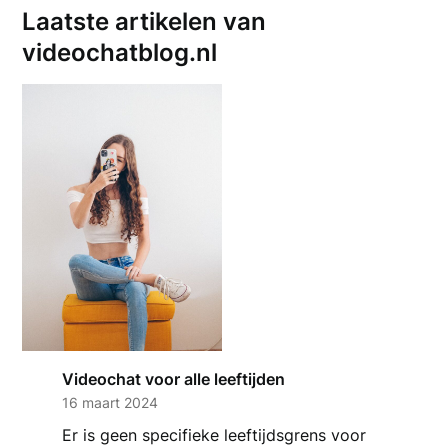
Laatste artikelen van
videochatblog.nl
Videochat voor alle leeftijden
16 maart 2024
Er is geen specifieke leeftijdsgrens voor