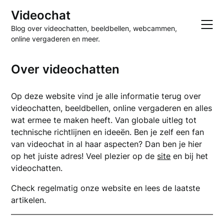
Skip
Videochat
to
Blog over videochatten, beeldbellen, webcammen,
content
online vergaderen en meer.
Over videochatten
Op deze website vind je alle informatie terug over
videochatten, beeldbellen, online vergaderen en alles
wat ermee te maken heeft. Van globale uitleg tot
technische richtlijnen en ideeën. Ben je zelf een fan
van videochat in al haar aspecten? Dan ben je hier
op het juiste adres! Veel plezier op de
site
en bij het
videochatten.
Check regelmatig onze website en lees de laatste
artikelen.